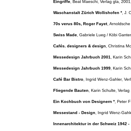
Eingriffe
, Beat Maeschi, Verlag gta, 2001
Waschanstalt Zürich Wollishofen *
, J. 
70s verus 80s, Roger Fayet
, Arnoldsche 
Swiss Made
, Gabriele Lueg / Köbi Gante
Cafés. designers & design
, Christina M
Messedesign Jahrbuch 2001
, Karin Sch
Messedesign Jahrbuch 1999
, Karin Sch
Café Bar Bistro
, Ingrid Wenz-Gahler, Ver
Fliegende Bauten
, Karin Schulte, Verlag
Ein Kochbuch von Designern *
,
Peter Fr
Messestand - Design
, I
ngrid Wenz-Gahler
Innenarchitektur in der Schweiz 1942 -