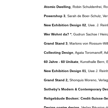
Atomic Dwelling
, Robin Schuldenfrei, R
Powershop 3
, Sarah de Boer-Schulz,
Ver
New Exhibition Design 02
, Uwe. J. Rein
Wer Wohnt da? *
, Gudrun Sachse / Heinz U
Grand Stand 3
, Marlons von Rossum-Wil
Collecting Design
, Agata Toromanoff, 
60 Jahre - 60 Unikate
, Kunsthalle Bern,
New Exhibition Design 01
, Uwe J. Reinh
Grand Stand 2,
Shonquis Moreno, Verla
Sotheby's Modern & Contemporary De
Reitgebäude Bocken: Credit-Suisse-S
Design contre design
, Verlag Réunion 