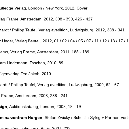
outledge Verlag, London / New York, 2012, Cover
lag Frame, Amsterdam, 2012, 398 - 399, 426 - 427
hardt / Philipp Teufel, Verlag avedition, Ludwigsburg, 2012, 338 - 341
nger, Verlag Benteli, 2012, 01 / 02 / 04 / 05 / 07 / 11 / 12 / 13 / 17 / 19
lems, Verlag Frame, Amsterdam, 2011, 188 - 189
Adam Lindemann, Taschen, 2010, 89
 Eigenverlag Teo Jakob, 2010
ardt / Philipp Teufel, Verlag avedition, Ludwigsburg, 2009, 62 - 67
g
Frame, Amsterdam, 2008, 238 - 241
sign
, Auktionskatalog, London, 2008, 18 - 19
eminarzentrum Horgen
, Stefan Zwicky / Scheitlin-Syfrig + Partner, Verl
des musées nationaux, Paris, 2007, 233