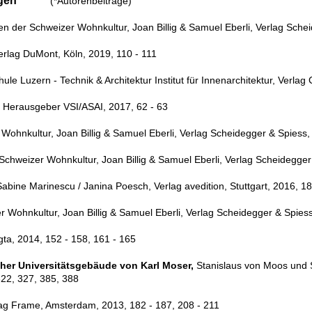
ähnungen
(*Autorenbeiträge)
en der Schweizer Wohnkultur, Joan Billig & Samuel
Eberli, Verlag Sche
erlag DuMont, Köln, 2019, 110 - 111
ule Luzern - Technik & Architektur Institut für Innenarchitektur, Verlag
, Herausgeber VSI/ASAI, 2017, 62 - 63
r Wohnkultur,
Joa
n Billig & Samuel
Eberli,
Verlag Scheidegger & Spiess,
 Schweizer Wohnkultur,
Joa
n Billig & Samuel
Eberli,
Verlag Scheidegger
Sabine Marinescu / Janina Poesch, Verlag avedition, Stuttgart, 2016, 1
er Wohnkultur,
Joa
n Billig & Samuel
Eberli,
Verlag Scheidegger & Spiess
gta, 2014, 152 - 158, 161 - 165
rcher Universitätsgebäude von Karl Moser,
Stanislaus von Moos und 
22, 327, 385, 388
ag Frame, Amsterdam, 2013, 182 - 187, 208 - 211