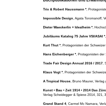
Buchpublikationen und Erw
Trix & Robert Haussmann *
,
Protagonist
Impossible Design
, Agata Toromanoff, V
Dieter Waeckerlin + Idealheim *
, Hochsch
Jubiläums Katalog 75 Jahre VSI/ASAI *
Kurt Thut *
, Protagonisten der Schweize
Hans Eichenberger *
, Protagonisten der
Trade Fair Design Annual 2016 / 2017
, 
Klaus Vogt *
, Protagonisten der Schweiz
A Tropical House
, Bruno Maurer, Verlag 
Kunst • Bau • Zeit 1914 • 2014 Das Zü
Verlag Scheidegger & Spiess 2014, 321, 3
Grand Stand 4
, Carmel Mc Namara, Verl